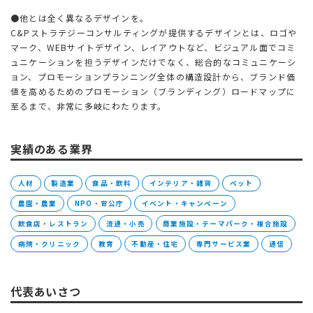
●他とは全く異なるデザインを。
C&Pストラテジーコンサルティングが提供するデザインとは、ロゴや
マーク、WEBサイトデザイン、レイアウトなど、ビジュアル面でコミ
ュニケーションを担うデザインだけでなく、総合的なコミュニケーシ
ョン、プロモーションプランニング全体の構造設計から、ブランド価
値を高めるためのプロモーション（ブランディング）ロードマップに
至るまで、非常に多岐にわたります。
実績のある業界
人材
製造業
食品・飲料
インテリア・雑貨
ペット
農園・農業
NPO・官公庁
イベント・キャンペーン
飲食店・レストラン
流通・小売
商業施設・テーマパーク・複合施設
病院・クリニック
教育
不動産・住宅
専門サービス業
通信
代表あいさつ