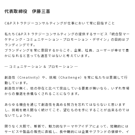
代表取締役 伊藤三喜
C&Pストラテジーコンサルティングが仕事において常に目指すこと
私たちC&Pストラテジーコンサルティングの提供するサービス「統合型マー
ケティング・コミュニケーション・プロモーション・デザイン」の目的はブ
ランディングです。
ブランディングを常に意図するからこそ、企業、社員、ユーザーが幸せで豊
かになれると言っても過言ではないと考えています。
─ コミュニケーション ＆ プロモーション ─
創造性（Creativity）や、挑戦（Challenge）を常に私たちは意識して行
動しています。
創造性が無く、他の存在と比べて突出している要素が無いなら、いずれ市場
からの撤退を余儀なくされることになります。
あらゆる機会を通じて創造性を高める努力を忘れてはならないと思います
し、挑戦を絶え間なく続けてこそ、望むものを手にすることが出来るのでは
ないでしょうか。
限りなく大胆で、斬新で、魅力的なテーマやアイデアによって、短期的には
サービスや製品の販売に直結し、長中期的には企業やブランドの価値や、イ