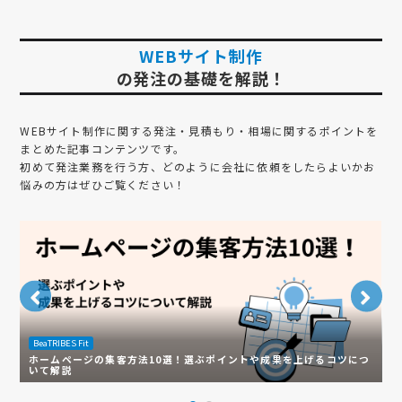
WEBサイト制作
の発注の基礎を解説！
WEBサイト制作
に関する発注・見積もり・相場に関するポイントを
まとめた記事コンテンツです。
初めて発注業務を行う方、どのように会社に依頼をしたらよいかお
悩みの方はぜひご覧ください！
BeaTRIBES Fit
B
ホームページの集客方法10選！選ぶポイントや成果を上げるコツにつ
いて解説
東