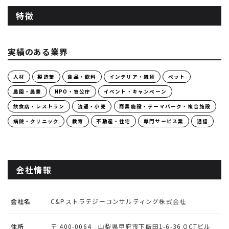
特徴
実績のある業界
人材
製造業
食品・飲料
インテリア・雑貨
ペット
農園・農業
NPO・官公庁
イベント・キャンペーン
飲食店・レストラン
流通・小売
商業施設・テーマパーク・複合施設
病院・クリニック
教育
不動産・住宅
専門サービス業
通信
会社情報
会社名
C&Pストラテジーコンサルティング株式会社
住所
〒 400-0064 山梨県甲府市下飯田1-6-36 OCTビル