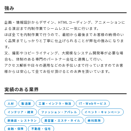
強み
企画・情報設計からデザイン、HTMLコーディング、アニメーションに
よる演出まで内制作業でシームレスに一気に行います。
ほぼ全てを内制作業で行うので、最初から最後までお客様の納得のい
く品質までしっかりと丁寧に仕上げられることが弊社の強みになりま
す。
又、撮影やコピーライティング、大規模なシステム開発等が必要な場
合も、体制のある専門のパートナー会社と連携して行い、
アクセス解析や日々の運用などのお手伝いまで行っていますのでお客
様からは安心して全てお任せ頂けるとのお声を頂いています。
実績のある業界
人材
製造業
工業・インフラ・物流
IT・Webサービス
インテリア・雑貨
ファッション・アパレル
イベント・キャンペーン
飲食店・レストラン
美容室・エステ・ネイル
歯科医院
金融・保険
不動産・住宅