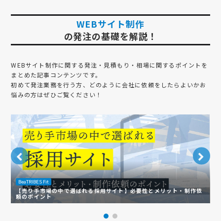
WEBサイト制作
の発注の基礎を解説！
WEBサイト制作
に関する発注・見積もり・相場に関するポイントを
まとめた記事コンテンツです。
初めて発注業務を行う方、どのように会社に依頼をしたらよいかお
悩みの方はぜひご覧ください！
BeaTRIBES Fit
B
【売り手市場の中で選ばれる採用サイト】必要性とメリット・制作依
頼のポイント
ホ