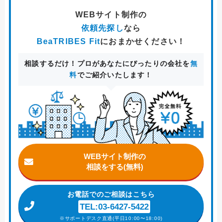
WEBサイト制作
の
依頼先探し
なら
BeaTRIBES Fit
におまかせください！
相談するだけ！プロがあなたにぴったりの会社を
無
料
でご紹介いたします！
WEBサイト制作の
相談をする(無料)
お電話
でのご相談はこちら
TEL:03-6427-5422
※サポートデスク直通(平日10:00〜18:00)