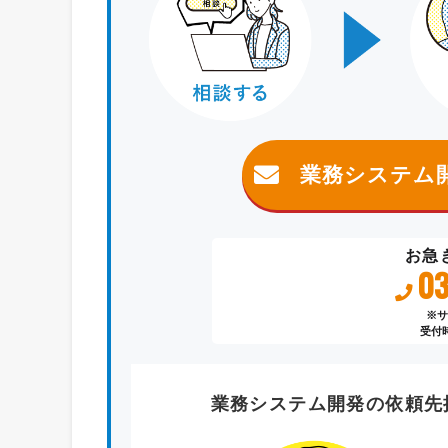
業務システム
お急
03
※サ
受付時
業務システム開発
の
依頼先