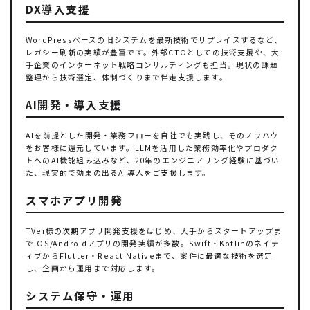
DX導入支援
WordPressベースの旧システムを最新技術でリプレイスするなど、
レガシー刷新の実績が豊富です。外部CTOとしての技術支援や、大
手企業のインターネット戦略コンサルティングも担当。現状の課題
整理から技術選定、体制づくりまで伴走支援します。
AI開発・導入支援
AIを前提とした開発・業務フローを自社でも実践し、そのノウハウ
をお客様に還元しています。LLMを活用した業務効率化やプロダク
トへのAI機能組み込みなど、20年のエンジニアリング経験に基づい
た、現実的で効果の出るAI導入をご支援します。
スマホアプリ開発
TVer様の次期アプリ開発支援をはじめ、大手からスタートアップま
でiOS/Androidアプリの開発実績が多数。Swift・Kotlinのネイテ
ィブからFlutter・React Nativeまで、案件に最適な技術を選定
し、企画から運用まで対応します。
システム保守・運用