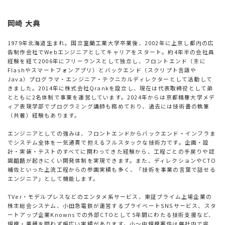
岡崎 大典
1979年北海道生まれ。国立室蘭工業大学卒業後、2002年に上京し都内の広
告制作会社でWebエンジニアとしてキャリアをスタート。約4年半の会社員
経験を経て2006年にフリーランスとして独立し、フロントエンド（主に
Flashやスマートフォンアプリ）とバックエンド（スクリプト言語や
Java）プログラマ・エンジニア・テクニカルディレクターとして活動して
きました。2014年に株式会社Qrankを設立し、現在は代表取締役として弟
とともに2名体制で事業を運営しています。2024年からは京都精華大学メデ
ィア表現学部でプログラミング講師も務めており、過去には技術書の執筆
（共著）経験もあります。
エンジニアとしての強みは、フロントエンドからバックエンド・インフラま
でシステム全体を一気通貫で担えるフルスタックな技術力です。企画・設
計・実装・テストのすべてに関わってきた経験から、工程ごとの手戻りや認
識齟齬が起きにくい開発体制を実現できます。また、ディレクションやCTO
補佐といった上流工程からの参画実績も多く、「技術を事業の言葉で話せる
エンジニア」として機能します。
TVer・モデルプレスなどのエンタメ系サービス、東証プライム上場企業の
株主総会システム、小田急電鉄が運営するプライベートSNSサービス、スタ
ートアップ企業Knownsでの外部CTOとして5年間にわたる技術支援など、
規模・業種を問わず幅広い実績があります。小〜中規模案件は弊社内で完