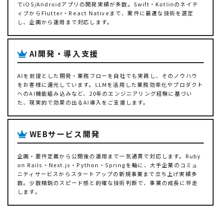
でiOS/Androidアプリの開発実績が多数。Swift・Kotlinのネイテ
ィブからFlutter・React Nativeまで、案件に最適な技術を選定
し、企画から運用まで対応します。
AI開発・導入支援
AIを前提とした開発・業務フローを自社でも実践し、そのノウハウ
をお客様に還元しています。LLMを活用した業務効率化やプロダクト
へのAI機能組み込みなど、20年のエンジニアリング経験に基づい
た、現実的で効果の出るAI導入をご支援します。
WEBサービス開発
企画・要件定義から公開後の運用まで一気通貫で対応します。Ruby
on Rails・Next.js・Python・Springを軸に、大手企業のコミュ
ニティサービスからスタートアップの新規事業まで立ち上げ実績多
数。少数精鋭のスピード感と的確な技術判断で、事業の成長に伴走
します。