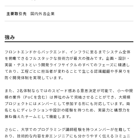
主要取引先
国内外各企業
強み
フロントエンドからバックエンド、インフラに至るまでシステム全体
を俯瞰できるフルスタックな技術力が最大の強みです。企画・設計・
実装・テストという開発ライフサイクルのすべてのフェーズに精通し
ており、工程ごとに担当者が変わることで生じる認識齟齬や手戻りを
防ぐ開発体制を実現しています。
また、2名体制ならではのスピード感ある意思決定が可能で、小〜中規
模の案件（PoCを含む）は弊社のみで完結させることができ、大規模
プロジェクトにはメンバーとして参加する形にも対応しています。両
名ともにディレクションや設計の経験を持つため、実装力と構想力を
兼ね備えたチームとして機能します。
さらに、大学でのプログラミング講師経験を持つメンバーが在籍して
おり、技術的な内容を非エンジニアにも分かりやすく伝えるコミュニ