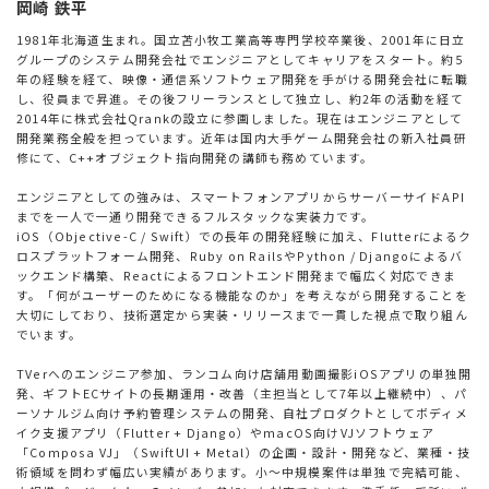
岡崎 鉄平
1981年北海道生まれ。国立苫小牧工業高等専門学校卒業後、2001年に日立
グループのシステム開発会社でエンジニアとしてキャリアをスタート。約5
年の経験を経て、映像・通信系ソフトウェア開発を手がける開発会社に転職
し、役員まで昇進。その後フリーランスとして独立し、約2年の活動を経て
2014年に株式会社Qrankの設立に参画しました。現在はエンジニアとして
開発業務全般を担っています。近年は国内大手ゲーム開発会社の新入社員研
修にて、C++オブジェクト指向開発の講師も務めています。
エンジニアとしての強みは、スマートフォンアプリからサーバーサイドAPI
までを一人で一通り開発できるフルスタックな実装力です。
iOS（Objective-C / Swift）での長年の開発経験に加え、Flutterによるク
ロスプラットフォーム開発、Ruby on RailsやPython / Djangoによるバ
ックエンド構築、Reactによるフロントエンド開発まで幅広く対応できま
す。「何がユーザーのためになる機能なのか」を考えながら開発することを
大切にしており、技術選定から実装・リリースまで一貫した視点で取り組ん
でいます。
TVerへのエンジニア参加、ランコム向け店舗用動画撮影iOSアプリの単独開
発、ギフトECサイトの長期運用・改善（主担当として7年以上継続中）、パ
ーソナルジム向け予約管理システムの開発、自社プロダクトとしてボディメ
イク支援アプリ（Flutter + Django）やmacOS向けVJソフトウェア
「Composa VJ」（SwiftUI + Metal）の企画・設計・開発など、業種・技
術領域を問わず幅広い実績があります。小〜中規模案件は単独で完結可能、