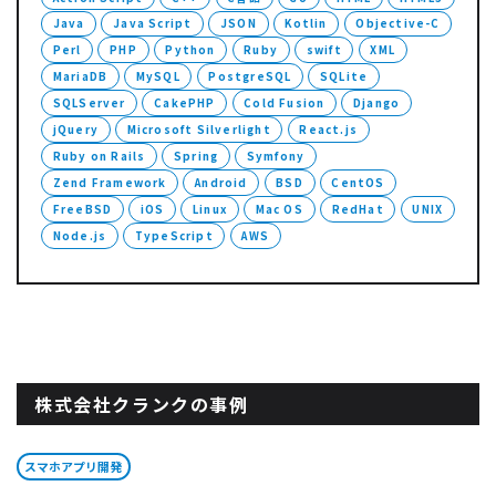
Java
Java Script
JSON
Kotlin
Objective-C
Perl
PHP
Python
Ruby
swift
XML
MariaDB
MySQL
PostgreSQL
SQLite
SQLServer
CakePHP
Cold Fusion
Django
jQuery
Microsoft Silverlight
React.js
Ruby on Rails
Spring
Symfony
Zend Framework
Android
BSD
CentOS
FreeBSD
iOS
Linux
Mac OS
RedHat
UNIX
Node.js
TypeScript
AWS
株式会社クランクの事例
スマホアプリ開発