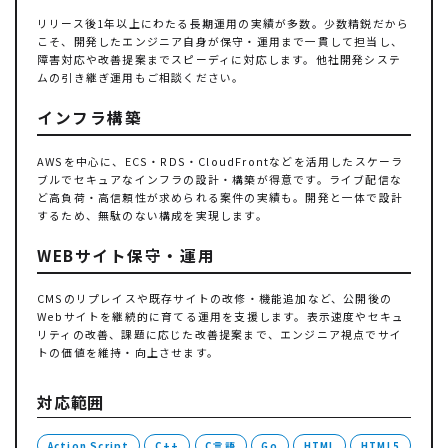
リリース後1年以上にわたる長期運用の実績が多数。少数精鋭だから
こそ、開発したエンジニア自身が保守・運用まで一貫して担当し、
障害対応や改善提案までスピーディに対応します。他社開発システ
ムの引き継ぎ運用もご相談ください。
インフラ構築
AWSを中心に、ECS・RDS・CloudFrontなどを活用したスケーラ
ブルでセキュアなインフラの設計・構築が得意です。ライブ配信な
ど高負荷・高信頼性が求められる案件の実績も。開発と一体で設計
するため、無駄のない構成を実現します。
WEBサイト保守・運用
CMSのリプレイスや既存サイトの改修・機能追加など、公開後の
Webサイトを継続的に育てる運用を支援します。表示速度やセキュ
リティの改善、課題に応じた改善提案まで、エンジニア視点でサイ
トの価値を維持・向上させます。
対応範囲
Action Script
C++
C言語
Go
HTML
HTML5