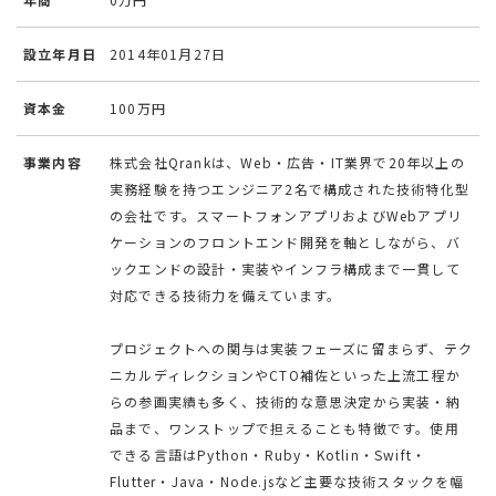
設立年月日
2014年01月27日
資本金
100万円
事業内容
株式会社Qrankは、Web・広告・IT業界で20年以上の
実務経験を持つエンジニア2名で構成された技術特化型
の会社です。スマートフォンアプリおよびWebアプリ
ケーションのフロントエンド開発を軸としながら、バ
ックエンドの設計・実装やインフラ構成まで一貫して
対応できる技術力を備えています。
プロジェクトへの関与は実装フェーズに留まらず、テク
ニカルディレクションやCTO補佐といった上流工程か
らの参画実績も多く、技術的な意思決定から実装・納
品まで、ワンストップで担えることも特徴です。使用
できる言語はPython・Ruby・Kotlin・Swift・
Flutter・Java・Node.jsなど主要な技術スタックを幅