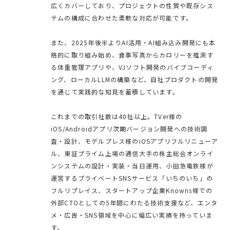
広くカバーしており、プロジェクトの性質や既存シス
テムの構成に合わせた柔軟な対応が可能です。
また、2025年後半よりAI活用・AI組み込み開発にも本
格的に取り組み始め、食事写真からカロリーを推測す
る体重管理アプリや、VJソフト開発のバイブコーディ
ング、ローカルLLMの構築など、自社プロダクトの開発
を通じて実践的な知見を蓄積しています。
これまでの取引社数は40社以上。TVer様の
iOS/Androidアプリ次期バージョン開発への技術調
査・設計、モデルプレス様のiOSアプリフルリニューア
ル、東証プライム上場の通信大手の株主総会オンライ
ンシステムの設計・実装・当日運用、小田急電鉄様が
運営するプライベートSNSサービス「いちのいち」の
フルリプレイス、スタートアップ企業Knowns様での
外部CTOとしての5年間にわたる技術支援など、エンタ
メ・広告・SNS領域を中心に幅広い実績を持っていま
す。