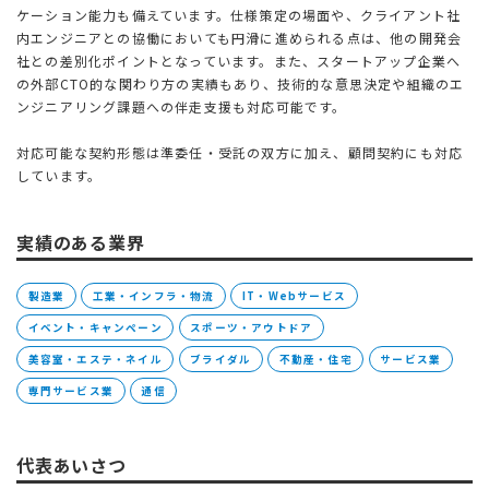
ケーション能力も備えています。仕様策定の場面や、クライアント社
内エンジニアとの協働においても円滑に進められる点は、他の開発会
社との差別化ポイントとなっています。また、スタートアップ企業へ
の外部CTO的な関わり方の実績もあり、技術的な意思決定や組織のエ
ンジニアリング課題への伴走支援も対応可能です。
対応可能な契約形態は準委任・受託の双方に加え、顧問契約にも対応
しています。
実績のある業界
製造業
工業・インフラ・物流
IT・Webサービス
イベント・キャンペーン
スポーツ・アウトドア
美容室・エステ・ネイル
ブライダル
不動産・住宅
サービス業
専門サービス業
通信
代表あいさつ