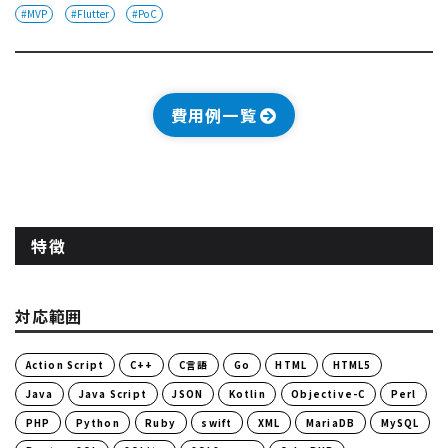
#MVP
#Flutter
#PoC
費用例一覧
特徴
対応範囲
Action Script
C++
C言語
Go
HTML
HTML5
Java
Java Script
JSON
Kotlin
Objective-C
Perl
PHP
Python
Ruby
swift
XML
MariaDB
MySQL