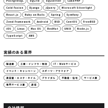
PostgreSQL
SQLite
SQLServer
CakePHP
Cold Fusion
Django
jQuery
Microsoft Silverlight
React.js
Ruby on Rails
Spring
Symfony
Zend Framework
Android
BSD
CentOS
FreeBSD
iOS
Linux
Mac OS
RedHat
UNIX
Node.js
TypeScript
AWS
実績のある業界
製造業
工業・インフラ・物流
IT・Webサービス
イベント・キャンペーン
スポーツ・アウトドア
美容室・エステ・ネイル
ブライダル
不動産・住宅
サービス業
専門サービス業
通信
会社情報