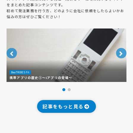
をまとめた記事コンテンツです。
初めて発注業務を行う方、どのように会社に依頼をしたらよいかお
悩みの方はぜひご覧ください！
B
BeaTRIBES Fit
A
携帯アプリの歴史①～iアプリの登場～
解
記事をもっと見る