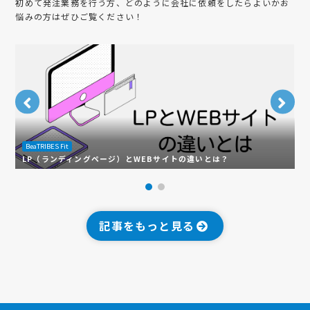
初めて発注業務を行う方、どのように会社に依頼をしたらよいかお
悩みの方はぜひご覧ください！
BeaTRIBES Fit
B
LP（ランディングページ）とWEBサイトの違いとは？
多
記事をもっと見る