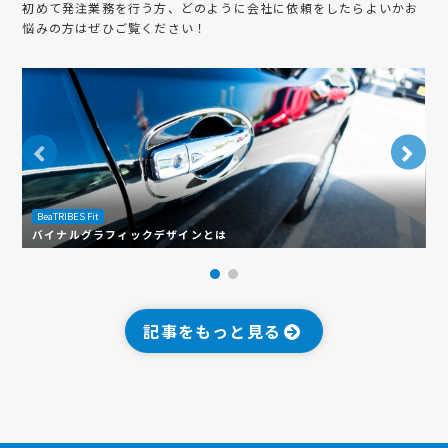
初めて発注業務を行う方、どのように会社に依頼をしたらよいかお
悩みの方はぜひご覧ください！
B
BeaTRIBES Fit
ラ
バイナルグラフィックデザインとは
き
記事をもっと見る