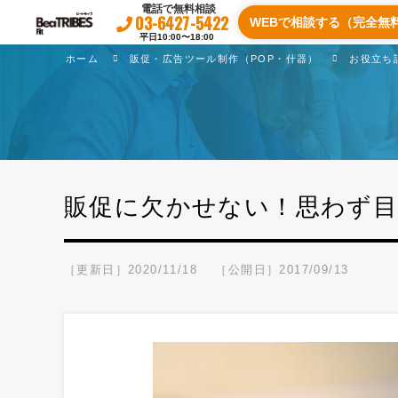
電話で無料相談
03-6427-5422
WEBで相談する（完全無
平日10:00〜18:00
ホーム
販促・広告ツール制作（POP・什器）
お役立ち
販促に欠かせない！思わず目
［更新日］2020/11/18
［公開日］2017/09/13