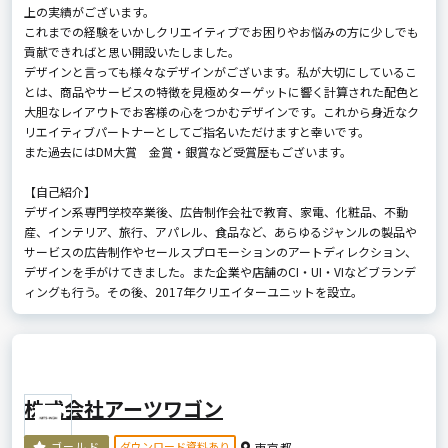
上の実績がございます。
これまでの経験をいかしクリエイティブでお困りやお悩みの方に少しでも
貢献できればと思い開設いたしました。
デザインと言っても様々なデザインがございます。私が大切にしているこ
とは、商品やサービスの特徴を見極めターゲットに響く計算された配色と
大胆なレイアウトでお客様の心をつかむデザインです。これから身近なク
リエイティブパートナーとしてご指名いただけますと幸いです。
また過去にはDM大賞 金賞・銀賞など受賞歴もございます。
【自己紹介】
デザイン系専門学校卒業後、広告制作会社で教育、家電、化粧品、不動
産、インテリア、旅行、アパレル、食品など、あらゆるジャンルの製品や
サービスの広告制作やセールスプロモーションのアートディレクション、
デザインを手がけてきました。また企業や店舗のCI・UI・VIなどブランデ
ィングも行う。その後、2017年クリエイターユニットを設立。
株式会社アーツワゴン
ダウンロード資料あり
ゴールド
東京都