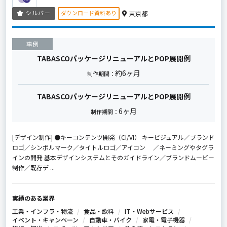
ダウンロード資料あり
シルバー
東京都
事例
TABASCOパッケージリニューアルとPOP展開例
約6ヶ月
制作期間：
TABASCOパッケージリニューアルとPOP展開例
6ヶ月
制作期間：
[デザイン制作] ●キーコンテンツ開発（CI/VI） キービジュアル／ブランド
ロゴ／シンボルマーク／タイトルロゴ／アイコン ／ネーミングやタグラ
インの開発 基本デザインシステムとそのガイドライン／ブランドムービー
制作／既存デ ...
実績のある業界
工業・インフラ・物流
食品・飲料
IT・Webサービス
イベント・キャンペーン
自動車・バイク
家電・電子機器