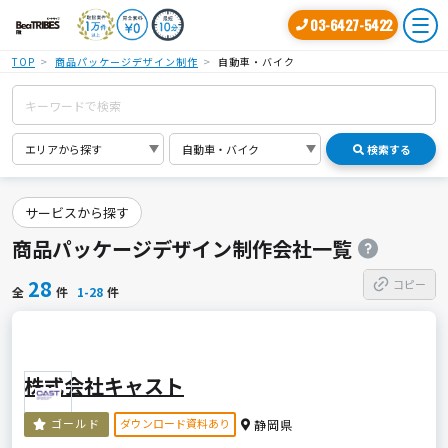
03-6427-5422
TOP
商品パッケージデザイン制作
自動車・バイク
検索する
サービスから探す
商品パッケージデザイン制作会社一覧
28
コピー
全
件
1-28
件
株式会社キャスト
ダウンロード資料あり
ゴールド
静岡県