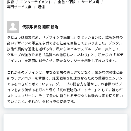
教育
エンターテイメント
金融・保険
サービス業
専門サービス業
通信
代表取締役 篠原 新治
タビュラは創業以来、「デザインの民主化」をミッションに、誰もが質の
高いデザインの恩恵を享受できる社会を目指してまいりました。デジタル
技術が劇的な進化を遂げる今、私たちはバルテスグループの一員として、
グループの強みである「品質への徹底したこだわり」と、私たちの「UXデ
ザイン力」を高度に融合させ、新たなシナジーを創出してまいります。
これからのデザインは、単なる表層の美しさではなく、確かな信頼性と最
新のテクノロジーを背景に、経営戦略を加速させるための重要なエンジン
であるべきだと考えています。グループの総合力を活かし、お客様のビジ
ョンをより価値ある形へと導く「真の戦略的パートナー」として。誰もが
ストレスフリーに、そして豊かに暮らせるデジタル体験の未来を切り拓い
ていくこと。それが、タビュラの使命です。