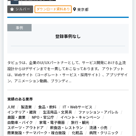
ダウンロード資料あり
シルバー
東京都
事例
登録事例なし
タビュラは、企業のUI/UXパートナーとして、サービス開発における上流
設計からUIデザインまでを一貫しておこなっております。 アウトプット
は、Webサイト（コーポレート・サービス・採用サイト）、アプリデザイ
ン、アニメーション動画、ブランディ...
実績のある業界
人材
製造業
食品・飲料
IT・Webサービス
インテリア・雑貨
生活用品・文房具
ファッション・アパレル
農園・農業
NPO・官公庁
イベント・キャンペーン
自動車・バイク
家電・電子機器
旅行・観光
スポーツ・アウトドア
飲食店・レストラン
流通・小売
商業施設・テーマパーク・複合施設
化粧品
病院・クリニック