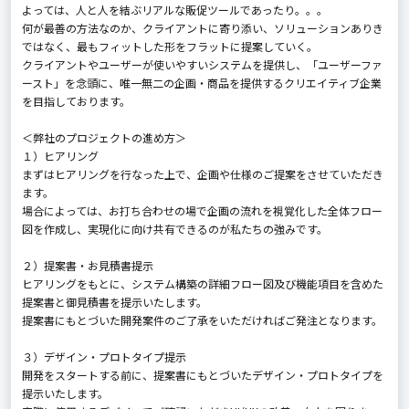
よっては、人と人を結ぶリアルな販促ツールであったり。。。
何が最善の方法なのか、クライアントに寄り添い、ソリューションありき
ではなく、最もフィットした形をフラットに提案していく。
クライアントやユーザーが使いやすいシステムを提供し、「ユーザーファ
ースト」を念頭に、唯一無二の企画・商品を提供するクリエイティブ企業
を目指しております。
＜弊社のプロジェクトの進め方＞
１）ヒアリング
まずはヒアリングを行なった上で、企画や仕様のご提案をさせていただき
ます。
場合によっては、お打ち合わせの場で企画の流れを視覚化した全体フロー
図を作成し、実現化に向け共有できるのが私たちの強みです。
２）提案書・お見積書提示
ヒアリングをもとに、システム構築の詳細フロー図及び機能項目を含めた
提案書と御見積書を提示いたします。
提案書にもとづいた開発案件のご了承をいただければご発注となります。
３）デザイン・プロトタイプ提示
開発をスタートする前に、提案書にもとづいたデザイン・プロトタイプを
提示いたします。