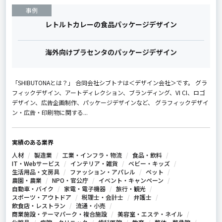
事例
レトルトカレーの食品パッケージデザイン
海外向けプラセンタのパッケージデザイン
「SHIBUTONAとは？」 合同会社シブトナは＜デザイン会社＞です。 グラ
フィックデザイン、アートディレクション、ブランディング、VI CI、ロゴ
デザイン、広告企画制作、パッケージデザインなど、 グラフィックデザイ
ン・広告・印刷物に関する...
実績のある業界
人材
製造業
工業・インフラ・物流
食品・飲料
IT・Webサービス
インテリア・雑貨
ベビー・キッズ
生活用品・文房具
ファッション・アパレル
ペット
農園・農業
NPO・官公庁
イベント・キャンペーン
自動車・バイク
家電・電子機器
旅行・観光
スポーツ・アウトドア
税理士・会計士
弁護士
飲食店・レストラン
流通・小売
商業施設・テーマパーク・複合施設
美容室・エステ・ネイル