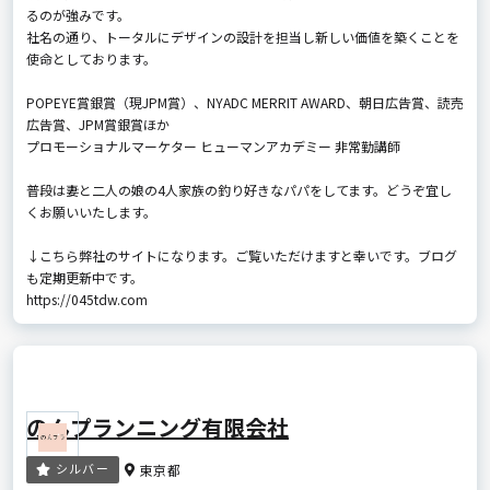
るのが強みです。
社名の通り、トータルにデザインの設計を担当し新しい価値を築くことを
使命としております。
POPEYE賞銀賞（現JPM賞）、NYADC MERRIT AWARD、朝日広告賞、読売
広告賞、JPM賞銀賞ほか
プロモーショナルマーケター ヒューマンアカデミー 非常勤講師
普段は妻と二人の娘の4人家族の釣り好きなパパをしてます。どうぞ宜し
くお願いいたします。
↓こちら弊社のサイトになります。ご覧いただけますと幸いです。ブログ
も定期更新中です。
https://045tdw.com
のんプランニング有限会社
シルバー
東京都