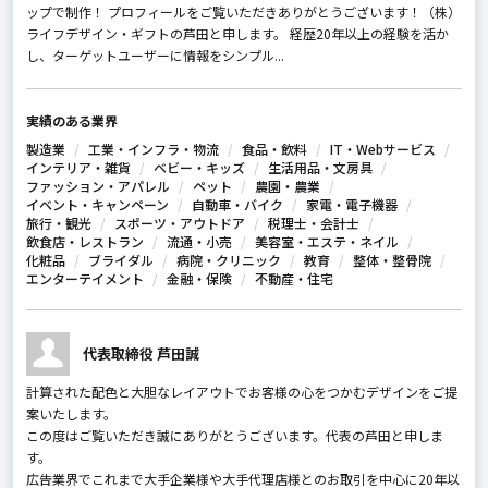
ップで制作！ プロフィールをご覧いただきありがとうございます！（株）
ライフデザイン・ギフトの芦田と申します。 経歴20年以上の経験を活か
し、ターゲットユーザーに情報をシンプル...
実績のある業界
製造業
工業・インフラ・物流
食品・飲料
IT・Webサービス
インテリア・雑貨
ベビー・キッズ
生活用品・文房具
ファッション・アパレル
ペット
農園・農業
イベント・キャンペーン
自動車・バイク
家電・電子機器
旅行・観光
スポーツ・アウトドア
税理士・会計士
飲食店・レストラン
流通・小売
美容室・エステ・ネイル
化粧品
ブライダル
病院・クリニック
教育
整体・整骨院
エンターテイメント
金融・保険
不動産・住宅
代表取締役 芦田誠
計算された配色と大胆なレイアウトでお客様の心をつかむデザインをご提
案いたします。
この度はご覧いただき誠にありがとうございます。代表の芦田と申しま
す。
広告業界でこれまで大手企業様や大手代理店様とのお取引を中心に20年以