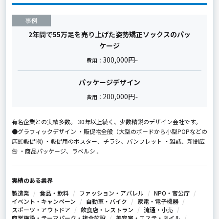
事例
2年間で55万足を売り上げた姿勢矯正ソックスのパッ
ケージ
300,000円
費用：
~
パッケージデザイン
200,000円
費用：
~
有名企業との実績多数。 30年以上続く、少数精鋭のデザイン会社です。
●グラフィックデザイン ・販促物全般（大型のボードから小型POPなどの
店頭販促物) ・販促用のポスター、チラシ、パンフレット ・雑誌、新聞広
告 ・商品パッケージ、ラベルシ...
実績のある業界
製造業
食品・飲料
ファッション・アパレル
NPO・官公庁
イベント・キャンペーン
自動車・バイク
家電・電子機器
スポーツ・アウトドア
飲食店・レストラン
流通・小売
商業施設・テーマパーク・複合施設
美容室・エステ・ネイル