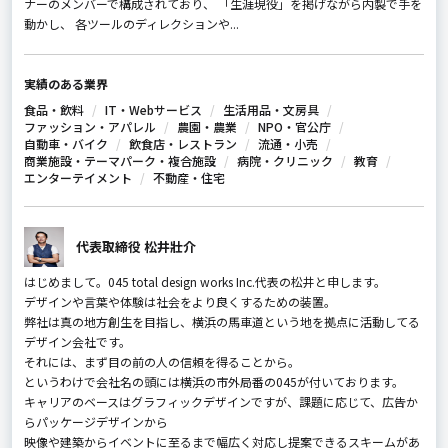
ナーのメンバーで構成されており、 「生涯現役」を掲げながら内製で手を
動かし、 各ツールのディレクションや...
実績のある業界
食品・飲料
IT・Webサービス
生活用品・文房具
ファッション・アパレル
農園・農業
NPO・官公庁
自動車・バイク
飲食店・レストラン
流通・小売
商業施設・テーマパーク・複合施設
病院・クリニック
教育
エンターテイメント
不動産・住宅
代表取締役 松井壯介
はじめまして。045 total design works Inc.代表の松井と申します。
デザインや言葉や体験は社会をより良くするための装置。
弊社は真の地方創生を目指し、横浜の馬車道という地を拠点に活動してる
デザイン会社です。
それには、まず目の前の人の信頼を得ることから。
というわけで会社名の頭には横浜の市外局番の045が付いております。
キャリアのベースはグラフィックデザインですが、課題に応じて、広告か
らパッケージデザインから
映像や建築からイベントに至るまで幅広く対応し提案できるスキームがあ