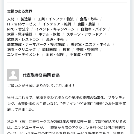
実績のある業界
人材
製造業
工業・インフラ・物流
食品・飲料
IT・Webサービス
インテリア・雑貨
農園・農業
NPO・官公庁
イベント・キャンペーン
自動車・バイク
家電・電子機器
ホテル・旅館
スポーツ・アウトドア
飲食店・レストラン
流通・小売
商業施設・テーマパーク・複合施設
美容室・エステ・ネイル
病院・クリニック
歯科医院
教育
整体・整骨院
エンターテイメント
金融・保険
不動産・住宅
代表取締役 森岡 信晶
ご覧いただき誠にありがとうございます！
当社はこれまで、業種を問わず様々な企業様の業務の効率化、ブランディ
ング、販売促進のお手伝いなど、“デザイン”や“企画” “開発”のお仕事を実
施してきました。
私たち（株）共栄ワークスが2003年の創業以来一貫して取り組んでいるの
は、エンドユーザーが、「興味から次のアクションを行うには何が最適な
のか?」というテーマの中で私たち自身がサービス提供者であり、利用者