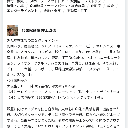
旅行・観光
スポーツ・アウトドア
飲食店・レストラン
流通・小売
商業施設・テーマパーク・複合施設
化粧品
教育
エンターテイメント
金融・保険
不動産・住宅
代表取締役 井上直也
弊社現在までの主なクライアント
劇団四季、鹿島建設、タバスコ（米国マケルヘニー社）、オリンパス、東
京電力、オラクル、カルピス、松竹、NEC、東芝、野村不動産、三井不動
産、住友林業、積水ハウス、東芝、NTT DoCoMo、ベネッセコーポレーシ
ョン、ライオン、ヤクルト、ハウス食品、全労災、はま寿司、ゆで太郎 、
イトーヨーカ堂、ララポート、早稲田大学法学部、エスティローダー、ル
ミネ、ZAQ、etc
＜代表略歴＞
大阪生まれ、日本大学芸術学部美術学科卒業
（株）テレビマン・ユニオン・コマーシャル（株）東京アドデザイナーズ
（株）大広を経て1990年有限会社インクス・ステゥディオ設立
課題に向けアイデアを出し合う時。人の心に印象と共感を得て機能させた
時。大切なメッセージをステキに視覚化できた時。様々な才能とグルーブ
する時。企画が壺にはまった時。表現の精度が上がって行く時のワクワク
感、そして満足していただけた時のクライアントの笑顔。「伝えると言う