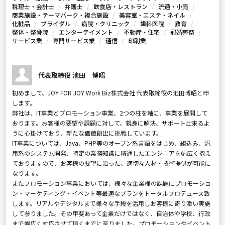
税理士・会計士
弁護士
飲食店・レストラン
流通・小売
商業施設・テーマパーク・複合施設
美容室・エステ・ネイル
化粧品
ブライダル
病院・クリニック
歯科医院
教育
整体・整骨院
エンターテイメント
不動産・住宅
冠婚葬祭
サービス業
専門サービス業
通信
印刷業
代表取締役 池田 博昭
初めまして、JOY FOR JOY Work Biz株式会社 代表取締役の池田博昭と申
します。
弊社は、IT事業とプロモーション事業、2つの柱を軸に、事業を展開して
おります。お客様の要望や課題に対して、親身に解決、サポート出来るよ
うに心掛けており、新たな価値創出に挑戦しています。
IT事業については、Java、PHP等のオープン系言語をはじめ、組込み、汎
用系のシステム開発、特定の業務知識に精通したエンジニアを幅広く抱え
ておりますので、お客様の要望に沿った、適切な人材・技術提供が可能に
なります。
またプロモーション事業においては、様々な企業様の課題にプロモーショ
ン・マーケティング・イベント等最適なプランをトータルプロデュース致
します。リアルやデジタルまで様々な手段を活用しお客様に寄り添い実施
して参りました。その甲斐あって企業だけではなく、自治体や学校、行政
まで幅広く対応させて頂くまでに至りました。プロモーションやイベント