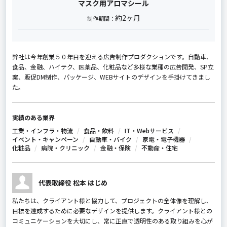
マスク用アロマシール
約2ヶ月
制作期間：
弊社は今年創業５０年目を迎える広告制作プロダクションです。自動車、
食品、金融、ハイテク、医薬品、化粧品など多様な業種の広告開発、SP立
案、販促DM制作、パッケージ、WEBサイトのデザインを手掛けてきまし
た。
実績のある業界
工業・インフラ・物流
食品・飲料
IT・Webサービス
イベント・キャンペーン
自動車・バイク
家電・電子機器
化粧品
病院・クリニック
金融・保険
不動産・住宅
代表取締役 松本 はじめ
私たちは、クライアント様と協力して、プロジェクトの全体像を理解し、
目標を達成するために必要なデザインを提供します。クライアント様との
コミュニケーションを大切にし、常に正直で透明性のある取り組みを心が