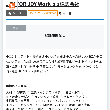
JOY FOR JOY Work biz株式会社
ダウンロード資料あり
シルバー
東京都
事例
登録事例なし
◆エンジニア人材・技術提供 ◆システム開発 ◆人材派遣と人材紹介 ◆自
社システム：AppSheetを使用した社内業務効率化ツール ◆イベントの企
画・立案・制作・運営 ◆ 新商品のプロモーションやキャンペーンの企
画・運営 ◆イベントやキャンペ...
実績のある業界
人材
製造業
工業・インフラ・物流
食品・飲料
IT・Webサービス
インテリア・雑貨
ベビー・キッズ
生活用品・文房具
ファッション・アパレル
ペット
イベント・キャンペーン
自動車・バイク
家電・電子機器
ホテル・旅館
旅行・観光
スポーツ・アウトドア