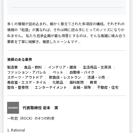
多くの情報が詰め込まれ、細かく章立てされた多項目の構成。それぞれの
情報の「粒度」が異なれば、それは時に読み手にとってのノイズになりか
ねません。 私たち岩承企画が最も得意とするのは、そんな複雑に絡み合う
要素を丁寧に紐解き、徹底したトーン＆マナ...
実績のある業界
製造業
食品・飲料
インテリア・雑貨
生活用品・文房具
ファッション・アパレル
ペット
自動車・バイク
スポーツ・アウトドア
飲食店・レストラン
流通・小売
美容室・エステ・ネイル
化粧品
歯科医院
教育
整体・整骨院
エンターテイメント
金融・保険
不動産・住宅
代表取締役 岩本 実
一枚岩（ROCK）の4つの約束
1. Rational