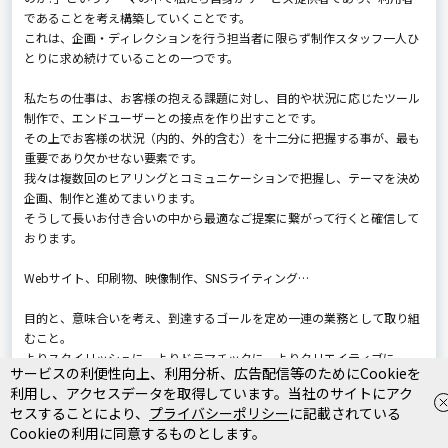
であることを考え構築していくことです。
これは、企画・ディレクションを行う担当者に限らず制作スタッフ一人ひ
とりに求め続けていることの一つです。
私たちの仕事は、お客様の抱える課題に対し、目的や状況に応じたツール
制作で、エンドユーザーとの接点を作り出すことです。
その上でお客様の状況（内的、外的含む）を十二分に把握する事が、最も
重要であり欠かせない要素です。
我々は複数回のヒアリングとコミュニケーションで把握し、テーマを決め
企画、制作と進めてまいります。
そうして長いお付き合いの中から最適なご提案に繋がって行くと確信して
おります。
Webサイト、印刷物、映像制作、SNSライティング…
目的と、意味合いを考え、到達するゴールを定め一連の業務として取り組
むこと。
よりスタイリッシュに、よりドラマチックに、よりクリエイティブに。
サービスの利便性向上、利用分析、広告配信等のためにCookieを
今までありそうでなかったモノづくり。
利用し、アクセスデータを取得しています。当社のサイトにアク
セスすることにより、
プライバシーポリシー
に記載されている
御社の企画・デザイン・制作パートナーとして価値ある創造を提供し続け
Cookieの利用に同意するものとします。
ます。