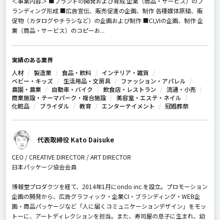
＜事業内容＞ ■ブランドの開発および育成 企業（商品・サービス）のブ
ランディング形成 ■広告宣伝、販売促進の企画、制作 各種媒体原稿、販
促物（カタログやチラシなど）の企画および制作 ■CI,VIの企画、制作 企
業（商品・サービス）のコピーお...
実績のある業界
人材
製造業
食品・飲料
インテリア・雑貨
ベビー・キッズ
生活用品・文房具
ファッション・アパレル
農園・農業
自動車・バイク
飲食店・レストラン
流通・小売
商業施設・テーマパーク・複合施設
美容室・エステ・ネイル
化粧品
ブライダル
教育
エンターテイメント
冠婚葬祭
代表取締役 Kato Daisuke
CEO / CREATIVE DIRECTOR / ART DIRECTOR
日本パッケージ協会会員
博報堂プロダクツを経て、2014年1月にondo inc.を設立。プロモーション
企画の開発から、広告グラフィック・企業CI・ブランディング・WEB企
画・商品パッケージなど「人に届くコミュニケーションデザイン」をモッ
トーに、アートディレクションを担当。また、寿司屋の息子に生まれ、幼