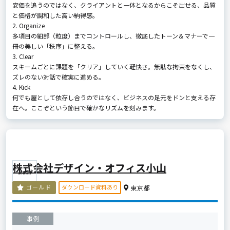
安価を追うのではなく、クライアントと一体となるからこそ出せる、品質
と価格が調和した高い納得感。
2. Organize
多項目の細部（粒度）までコントロールし、徹底したトーン＆マナーで一
冊の美しい「秩序」に整える。
3. Clear
スキームごとに課題を「クリア」していく軽快さ。無駄な拘束をなくし、
ズレのない対話で確実に進める。
4. Kick
何でも屋として依存し合うのではなく、ビジネスの足元をドンと支える存
在へ。ここぞという節目で確かなリズムを刻みます。
株式会社デザイン・オフィス小山
ダウンロード資料あり
ゴールド
東京都
事例