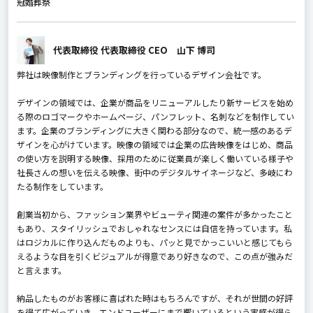
冠婚葬祭
代表取締役 代表取締役 CEO 山下 博司
弊社は映像制作とブランディングを行っているデザイン会社です。
デザインの領域では、企業が商品をリニューアルしたり新サービスを始め
る際のロゴマークやホームページ、パンフレット、名刺などを制作してい
ます。企業のブランディングに大きく関わる部分なので、統一感のあるデ
ザインを心がけています。映像の領域では企業の広告映像をはじめ、商品
の使い方を説明する映像、採用のために従業員が楽しく働いている様子や
社長さんの想いを伝える映像、街中のデジタルサイネージなど、多岐にわ
たる制作をしています。
創業当初から、ファッション業界やビューティ関連の案件が多かったこと
もあり、スタイリッシュでおしゃれなセンスには自信を持っています。私
はロジカルに作り込んだものよりも、パッと見でかっこいいと感じてもら
えるような目を引くビジュアルが得意であり好きなので、この点が強みだ
と言えます。
納品したものがお客様に喜ばれた時はもちろんですが、それが世間の好評
を得て広がっていき、エンドユーザーにまで響いているという実感が得ら