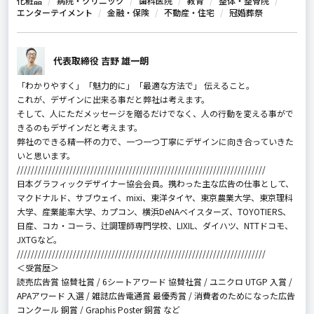
化粧品
病院・クリニック
歯科医院
教育
整体・整骨院
エンターテイメント
金融・保険
不動産・住宅
冠婚葬祭
代表取締役 吉野 雄一朗
「わかりやすく」「魅力的に」「最適な方法で」 伝えること。
これが、デザインに出来る事だと弊社は考えます。
そして、人にただメッセージを贈るだけでなく、人の行動を変える事がで
きるのもデザインだと考えます。
弊社のできる精一杯の力で、一つ一つ丁寧にデザインに向き合っていきた
いと思います。
///////////////////////////////////////////////////////////////////////
日本グラフィックデザイナー協会会員。携わった主な広告の仕事として、
マクドナルド、サブウェイ、mixi、東洋タイヤ、東京農業大学、東京理科
大学、産業能率大学、カプコン、横浜DeNAベイスターズ、TOYOTIERS、
日産、コカ・コーラ、辻調理師専門学校、LIXIL、ダイハツ、NTTドコモ、
JXTGなど。
///////////////////////////////////////////////////////////////////////
＜受賞歴＞
読売広告賞 協賛社賞 / 6シートアワード 協賛社賞 / ユニクロ UTGP 入賞 /
APAアワード 入選 / 雑誌広告電通賞 最優秀賞 / 消費者のためになった広告
コンクール 銅賞 / Graphis Poster 銅賞 など