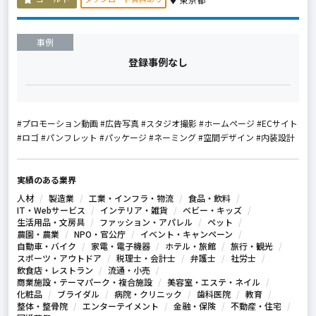
事例
登録事例なし
#プロモーション動画 #広告写真 #スタジオ撮影 #ホームページ #ECサイト
#ロゴ #パンフレット #パッケージ #ネーミング #空間デザイン #内装設計
実績のある業界
人材
製造業
工業・インフラ・物流
食品・飲料
IT・Webサービス
インテリア・雑貨
ベビー・キッズ
生活用品・文房具
ファッション・アパレル
ペット
農園・農業
NPO・官公庁
イベント・キャンペーン
自動車・バイク
家電・電子機器
ホテル・旅館
旅行・観光
スポーツ・アウトドア
税理士・会計士
弁護士
社労士
飲食店・レストラン
流通・小売
商業施設・テーマパーク・複合施設
美容室・エステ・ネイル
化粧品
ブライダル
病院・クリニック
歯科医院
教育
整体・整骨院
エンターテイメント
金融・保険
不動産・住宅