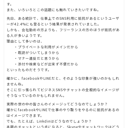
す。
また、いろいろとこの話題にも触れていきたいですね。
先日、ある統計で、仕事上でのSNS利用に抵抗があるというユーザ
ーが42.4%にも登るという結果が発表されていました。
しかも、会社勤めの方よりも、フリーランスの方のほうが抵抗があ
る人が多いようです。
理由として多いのは、
・プライベートな利用がメインだから
・既読がついてしまうから
・マナー違反だと思うから
・添付や検索などが出来ず不便だから
といったものだそうです。
確かに、facebookやLINEだと、そのような印象が強いのかもしれ
ませんね。
そこに引っ張られてビジネスSNSやチャットの全般的なイメージが
そうなっているのかもしれません。
実際の世の中の皆さんのイメージってどうなのでしょうか？
確かにfacebookやLINEで仕事のやり取りをやるのに抵抗があるの
はイメージできます。
でも、たとえば、Linkdinはどうなのでしょうか？
本題のチャットという点になると、Skypeやチャットワークはどう