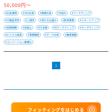
50,000円～
#広告運用
#SNS広告
#検索広告
#生成AI
#マーケティング
#行動経済学
#心理学
#売れる仕組み
#新規事業
#スタートアップ
#拡販戦略
#収益化
#DX支援
#AIマーケティング
#ターゲティング
#ビジネス成長
#事業開発
#データ分析
#集客戦略
#コンバージョン最適化
1
フィッティングをはじめる