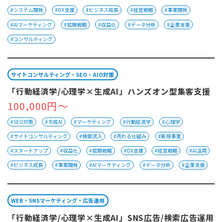
#システム開発
#DX支援
#ビジネス成長
#経営戦略
#事業開発
#AIマーケティング
#拡販戦略
#収益化
#データ分析
#企業支援
#コンサルティング
サイトコンサルティング・SEO・AIO対策
「行動経済学/心理学×生成AI」ハンズオン型集客支援
100,000円～
#SEO対策
#生成AI
#マーケティング
#行動経済学
#心理学
#サイトコンサルティング
#検索流入
#売れる仕組み
#新規事業
#スタートアップ
#収益化
#拡販戦略
#DX支援
#経営戦略
#AI活用
#ビジネス成長
#事業開発
#AIマーケティング
#データ分析
#企業支援
WEB・SNSマーケティング・広告運用
「行動経済学/心理学×生成AI」SNS広告/検索広告運用