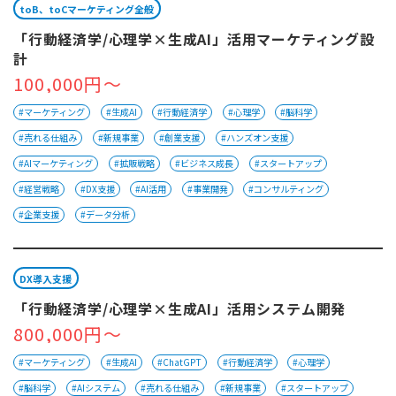
toB、toCマーケティング全般
「行動経済学/心理学×生成AI」活用マーケティング設
計
100,000円～
#マーケティング
#生成AI
#行動経済学
#心理学
#脳科学
#売れる仕組み
#新規事業
#創業支援
#ハンズオン支援
#AIマーケティング
#拡販戦略
#ビジネス成長
#スタートアップ
#経営戦略
#DX支援
#AI活用
#事業開発
#コンサルティング
#企業支援
#データ分析
DX導入支援
「行動経済学/心理学×生成AI」活用システム開発
800,000円～
#マーケティング
#生成AI
#ChatGPT
#行動経済学
#心理学
#脳科学
#AIシステム
#売れる仕組み
#新規事業
#スタートアップ