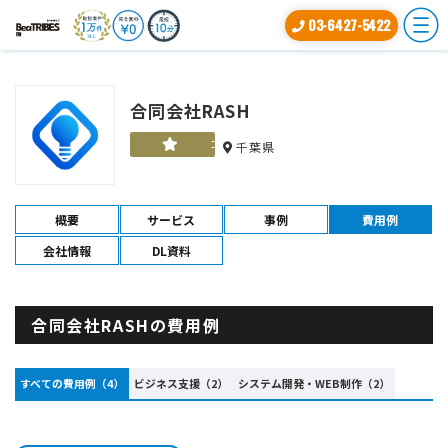
03-6427-5422
合同会社RASH
ゴールド
千葉県
概要
サービス
事例
費用例
会社情報
DL資料
合同会社RASHの費用例
すべての費用例（4）
ビジネス支援（2）
システム開発・WEB制作（2）