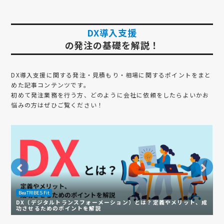
DX導入支援
の発注の基礎を解説！
DX導入支援
に関する発注・見積もり・相場に関するポイントをまと
めた記事コンテンツです。
初めて発注業務を行う方、どのように会社に依頼をしたらよいかお
悩みの方はぜひご覧ください！
B
BeaTRIBES Fit
【
DX（デジタルトランスフォーメーション）とは？定義やメリット、成
創
功させるためのポイントを解説
ラ