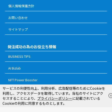
個人情報保護方針
お問い合わせ
サイトマップ
発注成功の為のお役立ち情報
BUSINESS TIPS
AI Bizlab
NFT Power Booster
サービスの利便性向上、利用分析、広告配信等のためにCookieを
選択した企業に問い合わせ（
件）
0
完全無料
利用し、アクセスデータを取得しています。当社のサイトにアク
© 2018 ReTRIBES Inc.
セスすることにより、
プライバシーポリシー
に記載されている
選択した企業を確認する
Cookieの利用に同意するものとします。