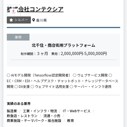
株式会社コンテクシア
シルバー
香川県
事例
北千住・商店街用プラットフォーム
３ヶ月
2,000,000円
5,000,000円
制作期間：
費用：
~
◯ AIモデル開発（Tensorflow認定開発者） ◯ ウェブサービス開発 ◯
EC・CRM・EDI・ヘルプデスク・チャットボット・ナレッジデータベース
開発 ◯ DX支援 ◯ ウェブサイト活用支援 ◯ サーバー・インフラ運用
実績のある業界
製造業
工業・インフラ・物流
IT・Webサービス
飲食店・レストラン
流通・小売
商業施設・テーマパーク・複合施設
教育