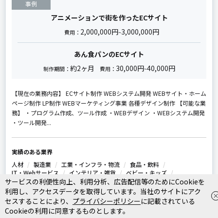
事例
アニメーションで街を作ったECサイト
2,000,000円
3,000,000円
費用：
~
あん食パンのECサイト
約2ヶ月
30,000円
40,000円
制作期間：
費用：
~
【現在の業務内容】 ECサイト制作 WEBシステム開発 WEBサイト・ホーム
ページ制作 LP制作 WEBマーケティング事業 各種デザイン制作 【可能な業
務】 ・プログラム作成、ツール作成 ・WEBデザイン ・WEBシステム開発
・ツール開発...
実績のある業界
人材
製造業
工業・インフラ・物流
食品・飲料
IT・Webサービス
インテリア・雑貨
ベビー・キッズ
サービスの利便性向上、利用分析、広告配信等のためにCookieを
生活用品・文房具
ファッション・アパレル
ペット
農園・農業
NPO・官公庁
イベント・キャンペーン
利用し、アクセスデータを取得しています。当社のサイトにアク
自動車・バイク
家電・電子機器
旅行・観光
セスすることにより、
プライバシーポリシー
に記載されている
スポーツ・アウトドア
税理士・会計士
飲食店・レストラン
Cookieの利用に同意するものとします。
美容室・エステ・ネイル
化粧品
病院・クリニック
歯科医院