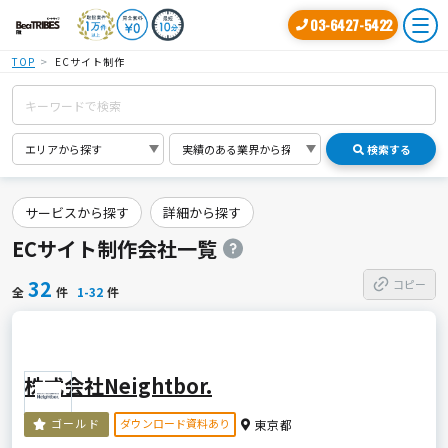
03-6427-5422
TOP
ECサイト制作
検索する
サービスから探す
詳細から探す
ECサイト制作会社一覧
32
コピー
全
件
1-32
件
株式会社Neightbor.
ダウンロード資料あり
ゴールド
東京都