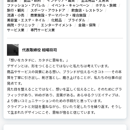
製造業
食品・飲料
インテリア・雑貨
生活用品・文房具
ファッション・アパレル
イベント・キャンペーン
ホテル・旅館
旅行・観光
スポーツ・アウトドア
飲食店・レストラン
流通・小売
商業施設・テーマパーク・複合施設
美容室・エステ・ネイル
化粧品
ブライダル
病院・クリニック
エンターテイメント
金融・保険
サービス業
専門サービス業
代表取締役 相場将司
「想いをカタチに、カタチに意味を。」
デザインとは、形をつくることではないと私たちは考えています。
商品やサービスの背景にある想い、ブランドが伝えるべきコト——その本
質を丁寧に引き出し、削ぎ落とし、磨き上げることが、私たちの仕事の出
発点です。
見た目を整えることではなく、想いを正しく伝えること。そのためにグラ
フィックがあり、Webがあり、言葉がある。あらゆるクリエイティブは、
より良いコミュニケーションのための手段だと思っています。
クライアントと対話を重ねながら、引いたり足したりを繰り返す。そうし
て生まれたデザインにこそ、意味が宿ると信じています。