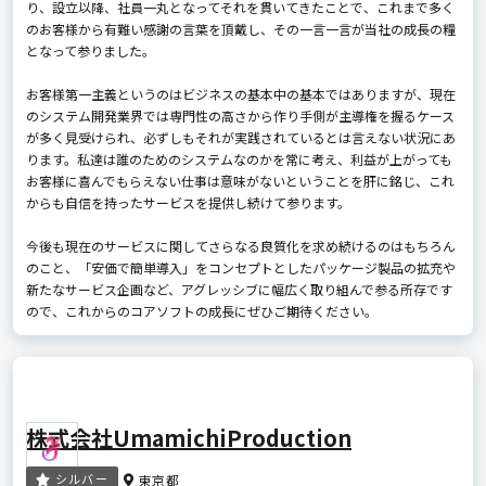
り、設立以降、社員一丸となってそれを貫いてきたことで、これまで多く
のお客様から有難い感謝の言葉を頂戴し、その一言一言が当社の成長の糧
となって参りました。
お客様第一主義というのはビジネスの基本中の基本ではありますが、現在
のシステム開発業界では専門性の高さから作り手側が主導権を握るケース
が多く見受けられ、必ずしもそれが実践されているとは言えない状況にあ
ります。私達は誰のためのシステムなのかを常に考え、利益が上がっても
お客様に喜んでもらえない仕事は意味がないということを肝に銘じ、これ
からも自信を持ったサービスを提供し続けて参ります。
今後も現在のサービスに関してさらなる良質化を求め続けるのはもちろん
のこと、「安価で簡単導入」をコンセプトとしたパッケージ製品の拡充や
新たなサービス企画など、アグレッシブに幅広く取り組んで参る所存です
ので、これからのコアソフトの成長にぜひご期待ください。
株式会社UmamichiProduction
シルバー
東京都