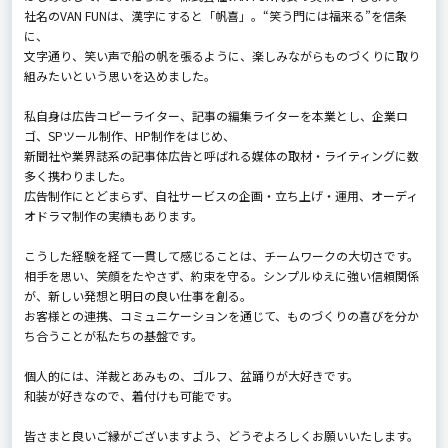
社名のVAN FUNは、漢字にすると「帆喜」。“笑う門には福来る”を信条
に、
文字通り、笑い声で船の帆を張るように、楽しみながらものづくりに取り
組みたいという思いを込めました。
私自身は広告コピーライター、記事の編集ライターを本業とし、企業ロ
ゴ、SPツール制作、HP制作をはじめ、
新聞社や業界誌系の記事体広告と呼ばれる媒体の取材・ライティングに数
多く携わりました。
広告制作にとどまらず、自社サービスの企画・立ち上げ・運用、オーディ
オドラマ制作の実績もあります。
こうした経験を経て一貫して感じることは、チームワークの大切さです。
相手を思い、笑顔をたやさず、約束を守る。シンプルゆえに強い信頼関係
が、新しい発想と明日の良い仕事を創る――。
お客様との連携、コミュニケーションを通じて、ものづくりの喜びを分か
ち合うことが私たちの基盤です。
個人的には、洋裁とあみもの、ゴルフ、盆踊りが大好きです。
和装が好きなので、着付けも可能です。
皆さまと良いご縁がございますよう、どうぞよろしくお願いいたします。