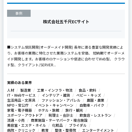
事例
株式会社五千尺ECサイト
■システム受託開発(オーダーメイド開発) 長年に渡る豊富な開発実績によ
り、お客様の業務に特化させた業務システムを安価、 短納期でオーダーメ
イド開発します。お客様のロケーションや使途に合わせてWeb型、 クラウ
ド型、クライアント/SERVER...
実績のある業界
人材
製造業
工業・インフラ・物流
食品・飲料
IT・Webサービス
インテリア・雑貨
ベビー・キッズ
生活用品・文房具
ファッション・アパレル
農園・農業
NPO・官公庁
イベント・キャンペーン
自動車・バイク
家電・電子機器
ホテル・旅館
旅行・観光
スポーツ・アウトドア
税理士・会計士
飲食店・レストラン
流通・小売
商業施設・テーマパーク・複合施設
美容室・エステ・ネイル
化粧品
ブライダル
病院・クリニック
教育
整体・整骨院
エンターテイメント