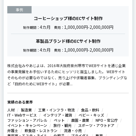
事例
コーヒーショップ様のECサイト制作
4カ月
1,000,000円
2,000,000円
制作期間：
費用：
~
革製品ブランド様のECサイト制作
4カ月
1,000,000円
2,000,000円
制作期間：
費用：
~
株式会社みやあじよは、2016年大阪府泉州堺市でWEBサイトを通じ企業
の事業発展をお手伝いするためにヒッソリと誕生しました。 WEBサイト
そのものが必要なのではなく、売り上げや求職者募集、ブランディングな
ど「目的のためにWEBサイト」が必要...
実績のある業界
人材
製造業
工業・インフラ・物流
食品・飲料
IT・Webサービス
インテリア・雑貨
ベビー・キッズ
ファッション・アパレル
ペット
農園・農業
NPO・官公庁
イベント・キャンペーン
旅行・観光
スポーツ・アウトドア
弁護士
飲食店・レストラン
流通・小売
美容室・エステ・ネイル
化粧品
ブライダル
教育