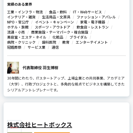
実績のある業界
工業・インフラ・物流
食品・飲料
IT・Webサービス
インテリア・雑貨
生活用品・文房具
ファッション・アパレル
NPO・官公庁
イベント・キャンペーン
家電・電子機器
ホテル・旅館
スポーツ・アウトドア
飲食店・レストラン
流通・小売
商業施設・テーマパーク・複合施設
美容室・エステ・ネイル
化粧品
ブライダル
病院・クリニック
歯科医院
教育
エンターテイメント
冠婚葬祭
サービス業
通信
代表取締役 羽生博樹
30年間にわたり、ITスタートアップ、上場企業との共同事業、アカデミア
（大学）、行政プロジェクトと、多角的な視点でビジネスを構築してきた
シリアルアントレプレナーです。
株式会社ヒートボックス