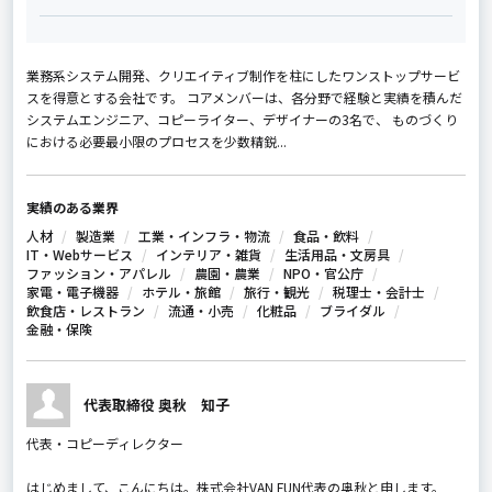
業務系システム開発、クリエイティブ制作を柱にしたワンストップサービ
スを得意とする会社です。 コアメンバーは、各分野で経験と実績を積んだ
システムエンジニア、コピーライター、デザイナーの3名で、 ものづくり
における必要最小限のプロセスを少数精鋭...
実績のある業界
人材
製造業
工業・インフラ・物流
食品・飲料
IT・Webサービス
インテリア・雑貨
生活用品・文房具
ファッション・アパレル
農園・農業
NPO・官公庁
家電・電子機器
ホテル・旅館
旅行・観光
税理士・会計士
飲食店・レストラン
流通・小売
化粧品
ブライダル
金融・保険
代表取締役 奥秋 知子
代表・コピーディレクター
はじめまして、こんにちは。株式会社VAN FUN代表の奥秋と申します。