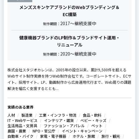
メンズスキンケアブランドのWebブランディング＆
EC構築
2017～継続支援中
制作期間：
健康機器ブランドのLP制作＆ブランドサイト運用・
リニューアル
2020～継続支援中
制作期間：
株式会社スタジオカレンは、2005年の設立以来、累計9,500件を超える
Webサイト制作実績を持つWeb制作会社です。コーポレートサイト、ECサ
イト、採用サイト、LP、動画制作から広告運用代行まで、Web周りの課題
解決を幅広く支援するととも...
実績のある業界
人材
製造業
工業・インフラ・物流
食品・飲料
IT・Webサービス
インテリア・雑貨
ベビー・キッズ
生活用品・文房具
ファッション・アパレル
ペット
農園・農業
NPO・官公庁
イベント・キャンペーン
自動車・バイク
家電・電子機器
ホテル・旅館
旅行・観光