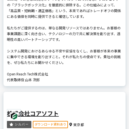
の「ブラックボックス化」を徹底的に排除する。この仕組みによって、
「高品質・短納期・適正価格」という、本来であればトレードオフの関係
にある価値を同時に提供できると確信しています。
私たちがご提供するのは、単なる開発リソースではありません。お客様の
事業課題に深く向き合い、テクノロジーの力で共に解決策を創り出す、透
明性の高いパートナーシップです。
システム開発におけるあらゆる不安や妥協をなくし、お客様が本来の事業
に集中できる環境を創り出すこと。それが私たちの使命です。貴社の挑戦
を、ぜひ私たちにお聞かせください。
Open Reach Tech株式会社
代表取締役 山本 次郎
株式会社コアソフト
ダウンロード資料あり
シルバー
東京都