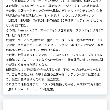
トヨタ自動車のアフターサービス分野として、約8年の間、修理マニュア
ルの制作、3D CADデータの加工編集のマネージャーとして組織を牽引。
その後、広報マーケティング分野へ異動。デジタルマーケティング、企業
PR活動/社会貢献活動/コーポレイト訴求、レクサスブランディング
（LEXUS BRAND MANAGEMENT所属）3D映像制作のディレクションな
ど、約12年担当。
その間、Panasonicにて、マーケティング企画戦略、ブランディングを2年
間、担当経験あり。
広報マーケティング分野では、主に、モーターショー向けのプロモーショ
ン映像、技術展示としてのインスタレーション、VRコンテンツなど、数々
の作品を世界に先駆けて、世の中へ発表。
その後、世界スカウトジャンボリー、JAPAN EXPOフランス、ワタリウム
美術館でのプロモーションなどへの参画から、社会課題に対しての興味関
心が著しく高まった時期となる。
創業直前には、TVCM制作会社大手となる「TYO」のプロデューサーとし
て、広告宣伝業における基本企画の立案からコンテンツの制作に至るま
で、幅広い実績を積んだのち、独立起業。
これまでの活動を踏まえ、ノウハウを集積しながら、平成29年2月3日に
（株）ビジョナリーデザインを創業。