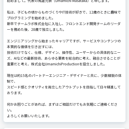
初めまして。代表の馬道允崇（Umamichi Masataka）と申します。
私は、子どもの頃からものづくりやIT技術が好きで、12歳のときに趣味で
プログラミングを始めました。
新卒でチームラボ株式会社に入社し、フロントエンド開発チームのリーダ
ーを務めた後、28歳で独立しました。
エンジニアリングから始まったキャリアですが、サービスやコンテンツの
本質的な価値を引き出すには、
技術だけでなく、仕様、デザイン、操作性、ユーザーからの具体的なニー
ズ、AIなどの最新技術、あらゆる要素を総合的に考え、融合させることが
重要だと考え、株式会社UmamichiProductionを設立しました。
現在は約15名のパートナーエンジニア・デザイナーと共に、少数精鋭の体
制で、
スピード感とクオリティを両立したアウトプットを目指して日々精進して
おります。
何かお困りごとがあれば、まずはご相談だけでもお気軽にご連絡くださ
い。
よろしくお願いいたします。