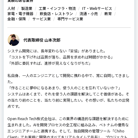
実績のある業界
人材
製造業
工業・インフラ・物流
IT・Webサービス
家電・電子機器
飲食店・レストラン
流通・小売
教育
金融・保険
サービス業
専門サービス業
代表取締役 山本次郎
システム開発には、長年変わらない「妥協」がありました。
「コストを下げれば品質が落ち、品質を求めれば時間がかかる」
「外部に委託すれば、進捗が見えなくなりがちだ」
私自身、一人のエンジニアとして開発に携わる中で、常に自問してきまし
た。
「作ることに夢中になるあまり、使う人のことを忘れていないか？」
システムはあくまで、それを使う人の課題を解決してこそ価値がある。そ
の当たり前のことを、当たり前に実現したい。その想いが、私たちの出発
点です。
Open Reach Tech株式会社は、この業界の構造的な課題を解決するために
生まれました。AIを開発プロセスの全工程に組み込み、ベトナムの優秀な
エンジニアチームと連携する。そして、独自開発の管理ツール「Chiho
Client」でお客様に開発のすべてをリアルタイムで共有し、プロジェクト