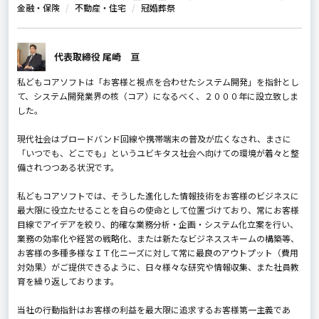
金融・保険
不動産・住宅
冠婚葬祭
代表取締役 尾崎 亘
私どもコアソフトは「お客様と視点を合わせたシステム開発」を指針とし
て、システム開発業界の核（コア）になるべく、２０００年に設立致しま
した。
現代社会はブロードバンド回線や携帯端末の普及が広くなされ、まさに
「いつでも、どこでも」というユビキタス社会へ向けての環境が着々と整
備されつつある状況です。
私どもコアソフトでは、そうした進化した情報技術をお客様のビジネスに
最大限に役立たせることを自らの使命として位置づけており、常にお客様
目線でアイデアを絞り、的確な業務分析・企画・システム化立案を行い、
業務の効率化や経営の戦略化、または新たなビジネススキームの構築等、
お客様の多種多様なＩＴ化ニーズに対して常に最良のアウトプット（費用
対効果）がご提供できるように、日々様々な研究や情報収集、また社員教
育を繰り返しております。
当社の行動指針はお客様の利益を最大限に追求するお客様第一主義であ