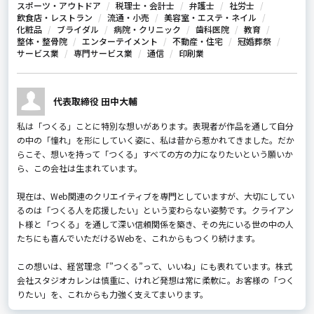
スポーツ・アウトドア
税理士・会計士
弁護士
社労士
飲食店・レストラン
流通・小売
美容室・エステ・ネイル
化粧品
ブライダル
病院・クリニック
歯科医院
教育
整体・整骨院
エンターテイメント
不動産・住宅
冠婚葬祭
サービス業
専門サービス業
通信
印刷業
代表取締役 田中大輔
私は「つくる」ことに特別な想いがあります。表現者が作品を通して自分
の中の「憧れ」を形にしていく姿に、私は昔から惹かれてきました。だか
らこそ、想いを持って「つくる」すべての方の力になりたいという願いか
ら、この会社は生まれています。
現在は、Web関連のクリエイティブを専門としていますが、大切にしてい
るのは「つくる人を応援したい」という変わらない姿勢です。クライアン
ト様と「つくる」を通して深い信頼関係を築き、その先にいる世の中の人
たちにも喜んでいただけるWebを、これからもつくり続けます。
この想いは、経営理念「”つくる”って、いいね」にも表れています。株式
会社スタジオカレンは慎重に、けれど発想は常に柔軟に。お客様の「つく
りたい」を、これからも力強く支えてまいります。