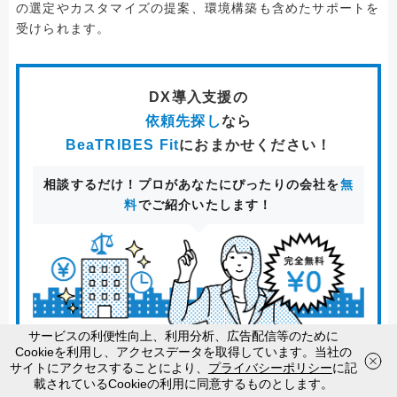
の選定やカスタマイズの提案、環境構築も含めたサポートを
受けられます。
DX導入支援
の
依頼先探し
なら
BeaTRIBES Fit
におまかせください！
相談するだけ！プロがあなたにぴったりの会社を
無
料
でご紹介いたします！
サービスの利便性向上、利用分析、広告配信等のために
DX導入支援の
Cookieを利用し、アクセスデータを取得しています。当社の
お電話
で相談
WEB
から相談
サイトにアクセスすることにより、
プライバシーポリシー
に記
相談をする(無料)
平日10:00〜18:00
載されているCookieの利用に同意するものとします。