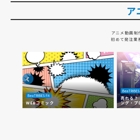
ア
アニメ動画制
初めて発注業
BeaTRIBES 
BeaTRIBES Fit
売れる？
WEBコミック
ング・プ