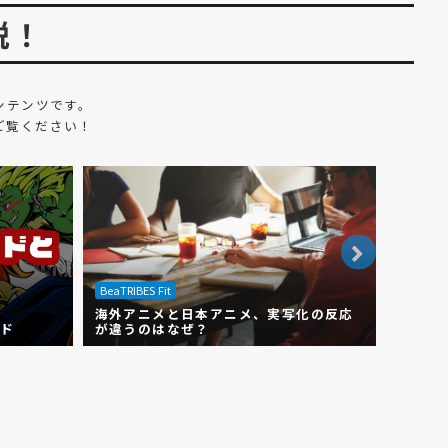
説！
ンテンツです。
ご覧ください！
BeaTRIBES Fit
BeaTRIBE
海外アニメと日本アニメ、実写化の反応
TVア
ード
が違うのはなぜ？
用相場