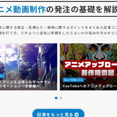
ニメ動画制作
の発注の基礎を解
作
に関する発注・見積もり・相場に関するポイントをまとめた記事コ
務を行う方、どのように会社に依頼をしたらよいかお悩みの方はぜひ
Fit
BeaTRIBES Fit
！アニメを活用したマーケティ
ロモーション～京都編～
YouTubeへのアニメアップロ
記事をもっと見る