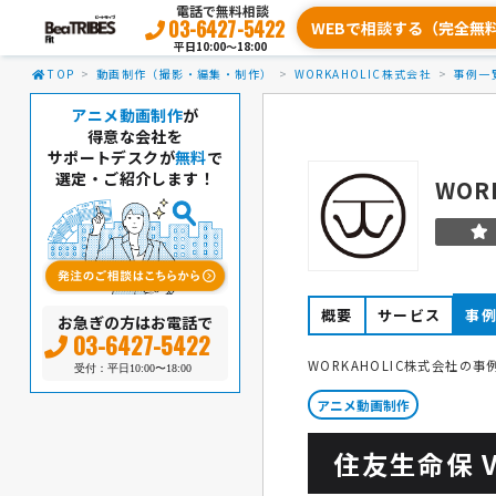
電話で無料相談
03-6427-5422
WEBで相談する（完全無
平日10:00〜18:00
TOP
動画制作（撮影・編集・制作）
WORKAHOLIC株式会社
事例一
アニメ動画制作
が
得意な会社を
サポートデスクが
無料
で
選定・ご紹介します！
WOR
概要
サービス
事
お急ぎの方はお電話で
03-6427-5422
WORKAHOLIC株式会社の事
受付：平日10:00〜18:00
アニメ動画制作
住友生命保 V