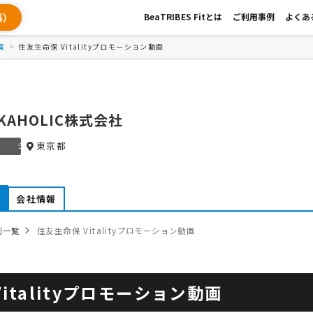
料）
BeaTRIBES Fitとは
ご利用事例
よくあ
覧
住友生命保 Vitalityプロモーション動画
KAHOLIC株式会社
東京都
シルバー
例
会社情報
例一覧
住友生命保 Vitalityプロモーション動画
italityプロモーション動画