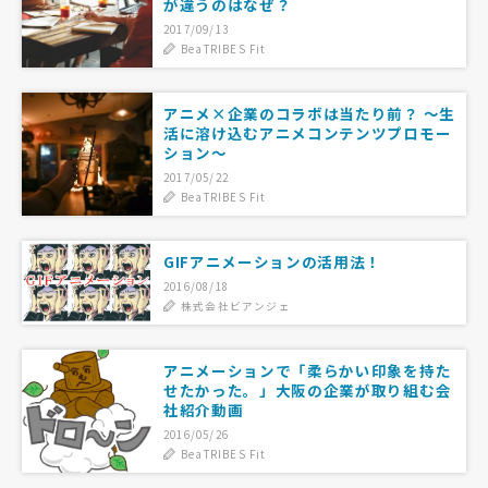
が違うのはなぜ？
2017/09/13
BeaTRIBES Fit
アニメ×企業のコラボは当たり前？ ～生
活に溶け込むアニメコンテンツプロモー
ション～
2017/05/22
BeaTRIBES Fit
GIFアニメーションの活用法！
2016/08/18
株式会社ビアンジェ
アニメーションで「柔らかい印象を持た
せたかった。」大阪の企業が取り組む会
社紹介動画
2016/05/26
BeaTRIBES Fit