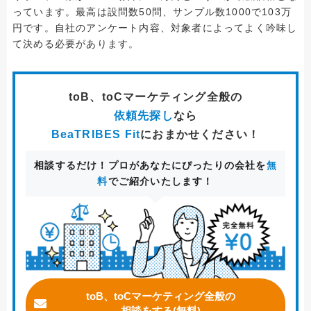
っています。最高は設問数50問、サンプル数1000で103万
円です。自社のアンケート内容、対象者によってよく吟味し
て決める必要があります。
toB、toCマーケティング全般
の
依頼先探し
なら
BeaTRIBES Fit
におまかせください！
相談するだけ！プロがあなたにぴったりの会社を
無
料
でご紹介いたします！
toB、toCマーケティング全般の
相談をする(無料)